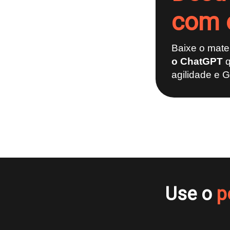
com 
Baixe o mate
o ChatGPT
agilidade e
Use o
po