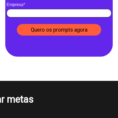
Empresa*
Quero os prompts agora
r metas