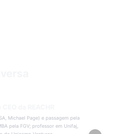
nversa
 e CEO da REACHR
A, Michael Page) e passagem pela
MBA pela FGV; professor em Unifaj,
o da Unicamp Ventures.