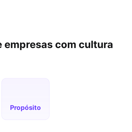
 empresas com cultura
como o alinhamento entre pessoas e missão
organizacional impacta diretamente nos
resultados.
Propósito