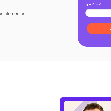
5 + 4 = ?
 os elementos