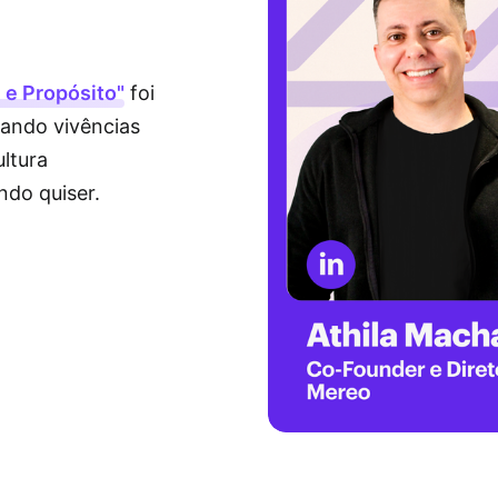
 e Propósito"
foi
hando vivências
ltura
ndo quiser.