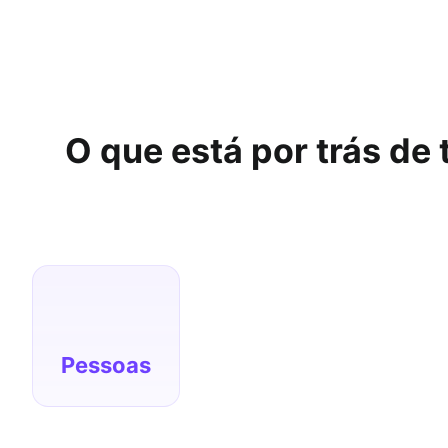
O que está por trás de
estratégias para atrair, desenvolver e reter
talentos com autenticidade e engajamento.
Pessoas