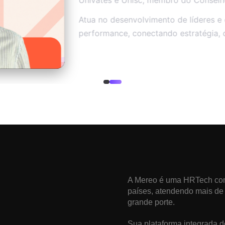
Atua no desenvolvimento de líderes e 
performance, conectando estratégia, 
A Mereo é uma HRTech co
países, atendendo mais de
grande porte.
Sua plataforma integrada 