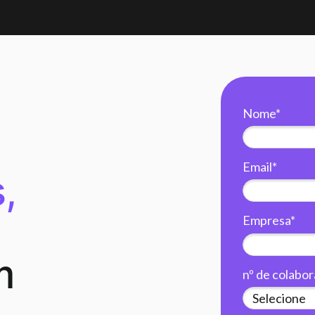
Nome*
Email*
,
Empresa*
m
nº de colabo