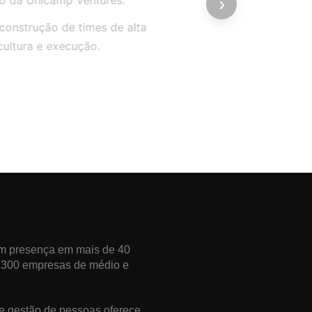
›
construção de times de alta
cultura e execução.
m presença em mais de 40
 300 empresas de médio e
de gestão de pessoas oferece