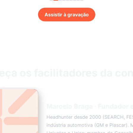
Assistir à gravação
ça os facilitadores da co
Marcelo Braga · Fundador
Headhunter desde 2000 (SEARCH, FES
indústria automotiva (GM e Plascar). 
Univates e Unisc; membro do Conselh