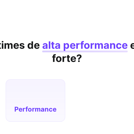
 times de
alta performance
e
forte?
como construir processos motivadores de
gestão de desempenho, com metas,
feedbacks e reconhecimento.
Performance