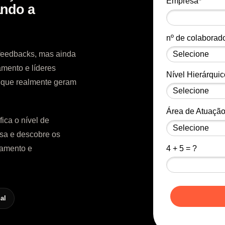
Empresa*
ando a
nº de colaborad
feedbacks, mas ainda
mento e líderes
Nível Hierárquic
 que realmente geram
Área de Atuação
ica o nível de
esa e descobre os
4 + 5 = ?
hamento e
al