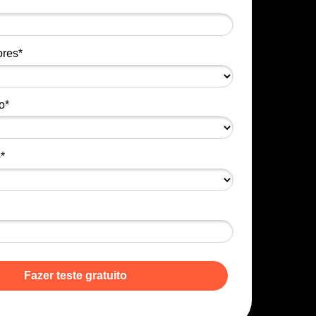
ores*
o*
*
Fazer teste gratuito