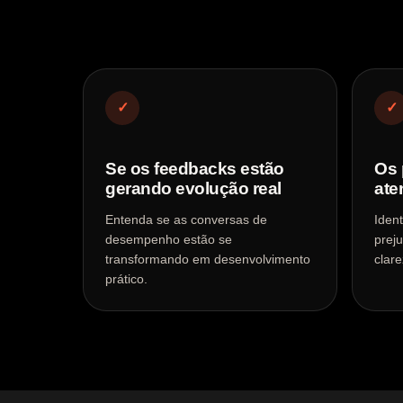
✓
✓
Se os feedbacks estão
Os 
gerando evolução real
ate
Entenda se as conversas de
Iden
desempenho estão se
prej
transformando em desenvolvimento
clar
prático.