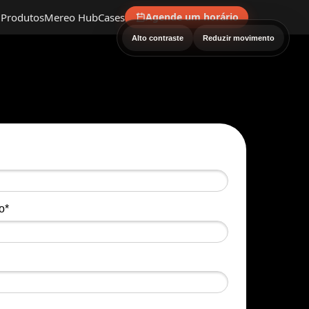
Produtos
Mereo Hub
Cases
Agende um horário
Alto contraste
Reduzir movimento
o*