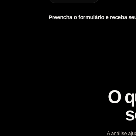
Preencha o formulário e receba se
O q
s
A análise aj