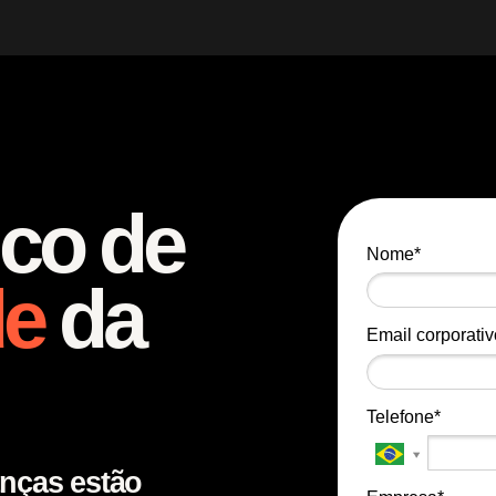
ico de
Nome*
de
da
Email corporativ
Telefone*
anças estão