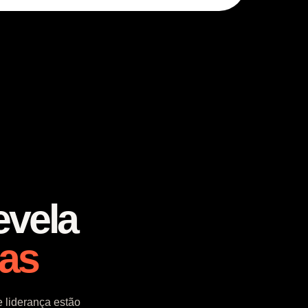
evela
ças
 liderança estão