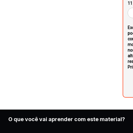
ar OKRs
11 
.
Ex
po
le revolucionou sua
co
mo
lições valiosas
no
al
res
Pr
O que você vai aprender com este material?