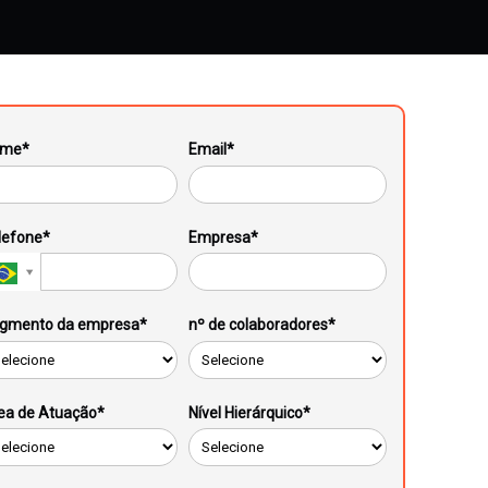
me*
Email*
lefone*
Empresa*
gmento da empresa*
nº de colaboradores*
ea de Atuação*
Nível Hierárquico*