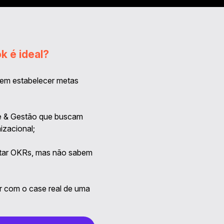
k é ideal?
rem estabelecer metas
te & Gestão que buscam
zacional;
tar OKRs, mas não sabem
r com o case real de uma