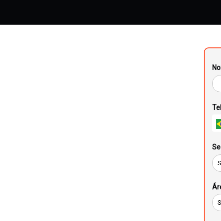
No
Te
ica!
Se
o Google
Ár