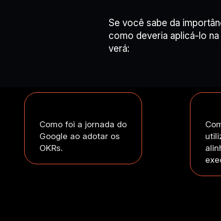
Se você sabe da importân
como deveria aplicá-lo na
verá:
Como foi a jornada do
Com
Google ao adotar os
util
OKRs.
alin
exe